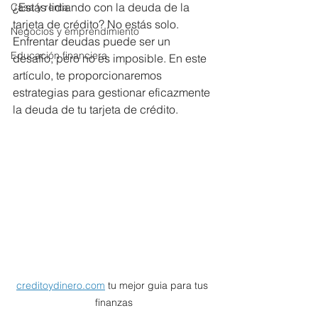
¿Estás lidiando con la deuda de la 
Casa y renta
tarjeta de crédito? No estás solo. 
Negocios y emprendimiento
Enfrentar deudas puede ser un 
Educación financiera
desafío, pero no es imposible. En este 
artículo, te proporcionaremos 
estrategias para gestionar eficazmente 
la deuda de tu tarjeta de crédito.
creditoydinero.com
 tu mejor guia para tus 
finanzas