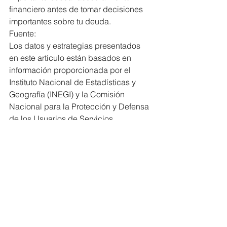
financiero antes de tomar decisiones 
importantes sobre tu deuda.
Fuente:
Los datos y estrategias presentados 
en este artículo están basados en 
información proporcionada por el 
Instituto Nacional de Estadísticas y 
Geografía (INEGI) y la Comisión 
Nacional para la Protección y Defensa 
de los Usuarios de Servicios 
Financieros (CONDUSEF) en México. 
Es recomendable siempre consultar 
con un experto en finanzas personales 
antes de tomar cualquier decisión 
financiera importante.