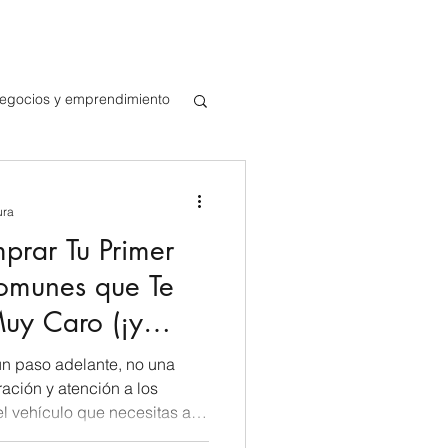
egocios y emprendimiento
ura
u crédito y
prar Tu Primer
nales viviendo
Comunes que Te
idos
uy Caro (¡y
uede ser una gran
 un reto cuando se trata
un paso adelante, no una
Muchas personas de la
ación y atención a los
an dificultades para
el vehículo que necesitas a
 sistema financiero aquí.
anciamiento que no te ahogue.
contigo consejos prácticos