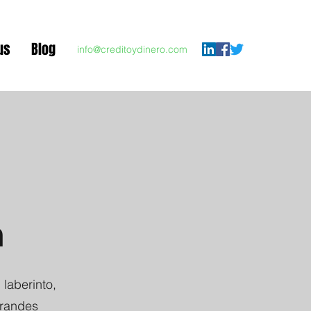
us
Blog
info@creditoydinero.com
m
laberinto,
grandes