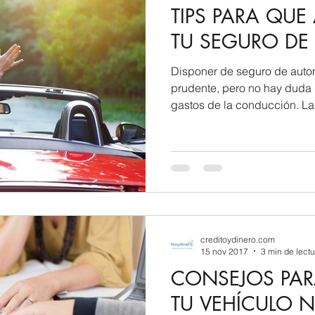
TIPS PARA QUE
TU SEGURO DE
Disponer de seguro de automó
prudente, pero no hay duda 
gastos de la conducción. La
primas pueden variar en ci
de varios factores. Revise s
la renovación para asegurar
sintonía con sus necesidade
prácticos para reducir sus g
automóvil. COMPARA DIFERENTES ASEGURADORAS
Los precios difier
creditoydinero.com
15 nov 2017
3 min de lectu
CONSEJOS PAR
TU VEHÍCULO 