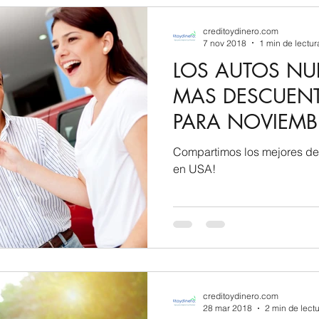
creditoydinero.com
7 nov 2018
1 min de lectur
LOS AUTOS N
MAS DESCUEN
PARA NOVIEMB
Compartimos los mejores d
en USA!
creditoydinero.com
28 mar 2018
2 min de lect