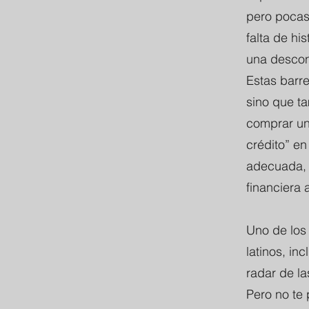
pero pocas
falta de his
una desconf
Estas barre
sino que t
comprar un 
crédito” e
adecuada, 
financiera
Uno de los
latinos, in
radar de la
Pero no te