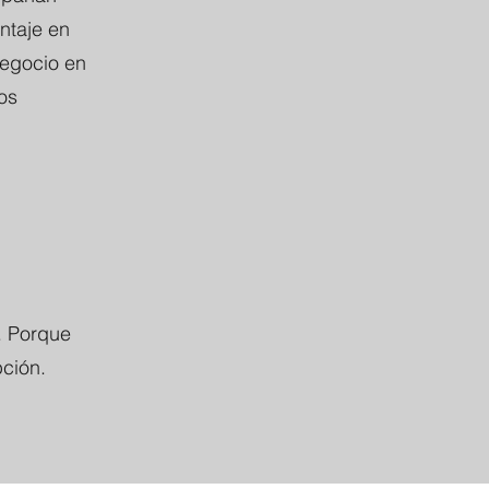
ntaje en
 negocio en
os
. Porque
ción.