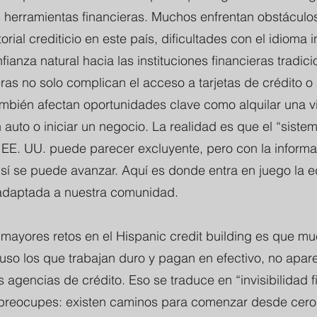
 herramientas financieras. Muchos enfrentan obstáculos
torial crediticio en este país, dificultades con el idioma i
ianza natural hacia las instituciones financieras tradici
ras no solo complican el acceso a tarjetas de crédito o
ambién afectan oportunidades clave como alquilar una v
auto o iniciar un negocio. La realidad es que el “siste
n EE. UU. puede parecer excluyente, pero con la inform
sí se puede avanzar. Aquí es donde entra en juego la 
 adaptada a nuestra comunidad.
 mayores retos en el Hispanic credit building es que m
cluso los que trabajan duro y pagan en efectivo, no apar
s agencias de crédito. Eso se traduce en “invisibilidad f
 preocupes: existen caminos para comenzar desde cero