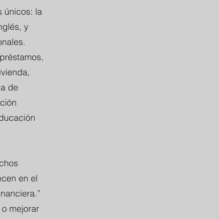
 únicos: la
nglés, y
onales.
 préstamos,
ivienda,
ma de
ación
educación
uchos
ecen en el
inanciera.”
 o mejorar