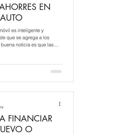
 AHORRES EN
 AUTO
vil es inteligente y
de que se agrega a los
 buena noticia es que las
entos de dólares dependiendo
u cobertura en el momento de
se de que su seguro está en
s, y siga estos pasos
astos en su póliza de
ra
A FINANCIAR
NUEVO O