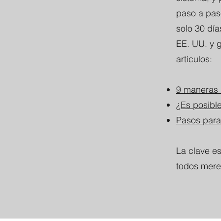
paso a paso
solo 30 día
EE. UU. y 
artículos:
9 maneras d
¿Es posibl
Pasos para
La clave e
todos mere