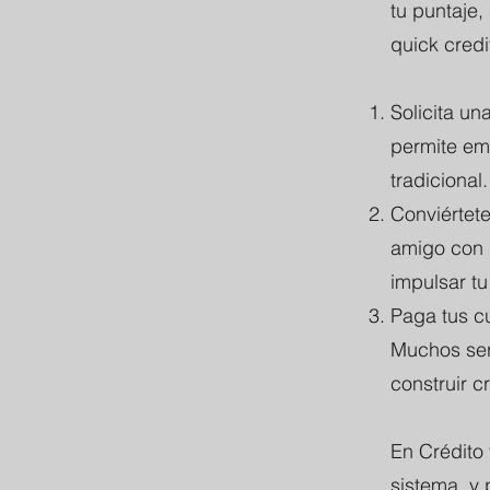
tu puntaje,
quick credi
Solicita un
permite emp
tradicional.
Conviértete
amigo con 
impulsar tu
Paga tus cu
Muchos ser
construir cr
En Crédito 
sistema, y