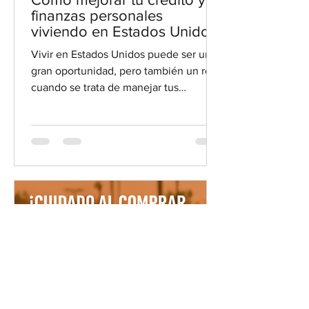
finanzas personales
viviendo en Estados Unidos
Vivir en Estados Unidos puede ser una
gran oportunidad, pero también un reto
cuando se trata de manejar tus
finanzas. Muchas personas de la
comunidad hispana enfrentan
dificultades para entender cómo
funciona el sistema financiero aquí. Por
eso, quiero compartir contigo consejos
prácticos para mejorar tu crédito y
manejar mejor tu dinero. Así podrás
tomar decisiones más seguras y
alcanzar tus metas financieras. Vista a
nivel de calle de una familia hispana
revisando sus fin