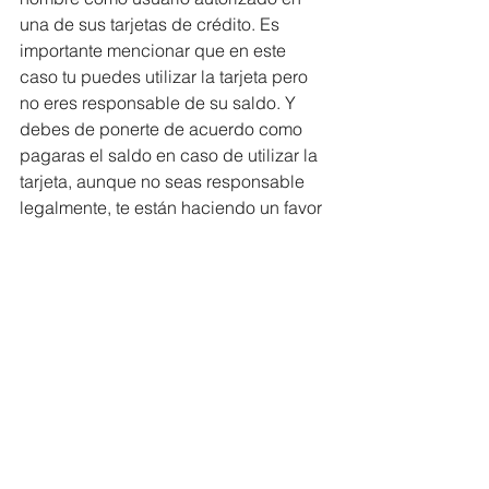
una de sus tarjetas de crédito. Es 
importante mencionar que en este 
caso tu puedes utilizar la tarjeta pero 
no eres responsable de su saldo. Y 
debes de ponerte de acuerdo como 
pagaras el saldo en caso de utilizar la 
tarjeta, aunque no seas responsable 
legalmente, te están haciendo un favor 
muy grande.
5.
 Obtiene crédito por pagar tu renta.
Empresas como 
rentalkharma.com
 and 
renttrack.com pueden ayudarte a 
reportar el pago de tu renta y ayudarte 
a mejorar o construir un score con las 
agencias que reportan crédito. busca 
más información en sus sitios de 
internet.
Crear y construir tu credito reuiere de 