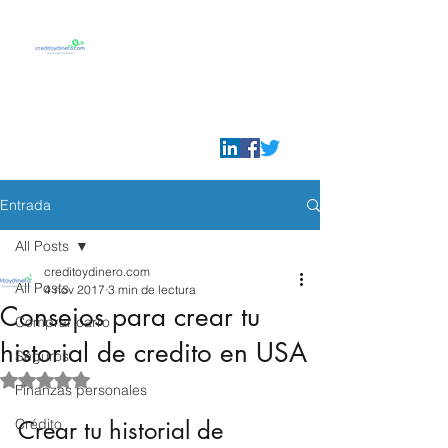
Credito y Dinero
Tu guia para prosperar
en U.S.A.
info@creditoydinero.com
Entrada
All Posts
creditoydinero.com
All Posts
4 nov 2017
3 min de lectura
Consejos para crear tu
Comprar carro
historial de credito en USA
Seguros
Obtuvo NaN de 5 estrellas.
Finanzas personales
Crédito
Crear tu historial de 