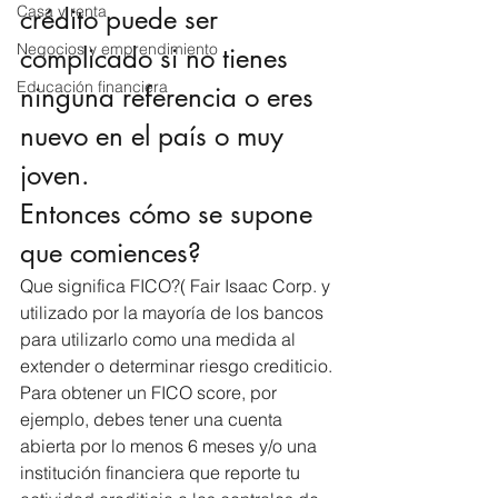
Casa y renta
crédito puede ser 
Negocios y emprendimiento
complicado si no tienes 
Educación financiera
ninguna referencia o eres 
nuevo en el país o muy 
joven.
Entonces cómo se supone 
que comiences?
Que significa FICO?( Fair Isaac Corp. y 
utilizado por la mayoría de los bancos 
para utilizarlo como una medida al 
extender o determinar riesgo crediticio.
Para obtener un FICO score, por 
ejemplo, debes tener una cuenta 
abierta por lo menos 6 meses y/o una 
institución financiera que reporte tu 