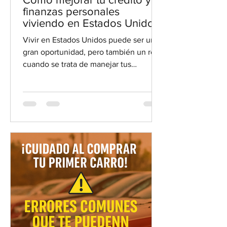
finanzas personales
viviendo en Estados Unidos
Vivir en Estados Unidos puede ser una
gran oportunidad, pero también un reto
cuando se trata de manejar tus
finanzas. Muchas personas de la
comunidad hispana enfrentan
dificultades para entender cómo
funciona el sistema financiero aquí. Por
eso, quiero compartir contigo consejos
prácticos para mejorar tu crédito y
manejar mejor tu dinero. Así podrás
tomar decisiones más seguras y
alcanzar tus metas financieras. Vista a
nivel de calle de una familia hispana
revisando sus fin