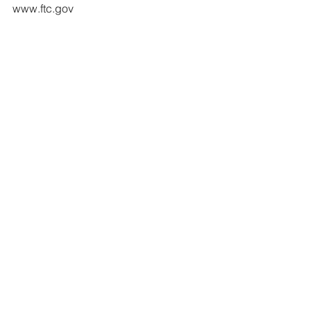
www.ftc.gov
#malcredito
#cardealers
#carrosusados
#reparacredito
#garantias
#finanzas
#proteccionalconsumidor